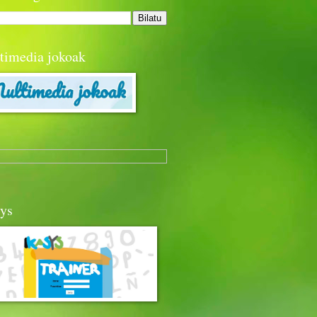
timedia jokoak
sys