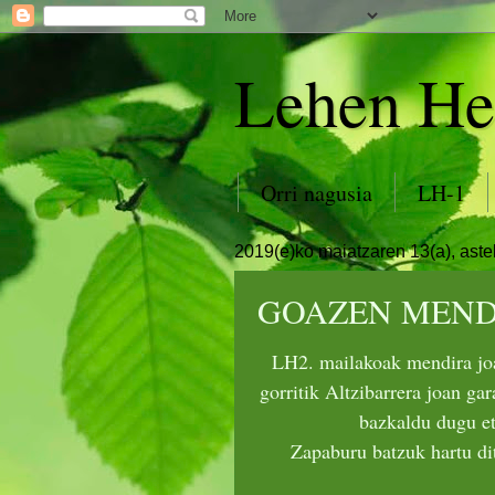
Lehen He
Orri nagusia
LH-1
2019(e)ko maiatzaren 13(a), ast
GOAZEN MEND
LH2. mailakoak mendira joan
gorritik Altzibarrera joan ga
bazkaldu dugu et
Zapaburu batzuk hartu dit