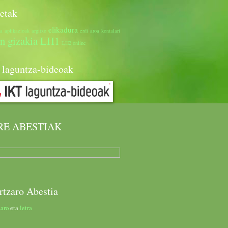
etak
elikadura
ia
aplikazioak
argitxo
erdi aroa
kontalari
n gizakia
LH1
LH2
online
 laguntza-bideoak
RE ABESTIAK
rtzaro Abestia
aro
eta
letra