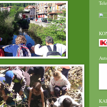
Tele
KO
Aut
KA