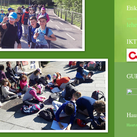
Etik
antzerk
lehe
IKT
GU
Hau
Haurtz