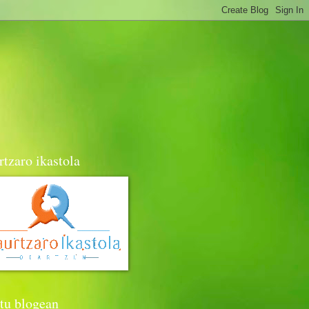
tzaro ikastola
tu blogean