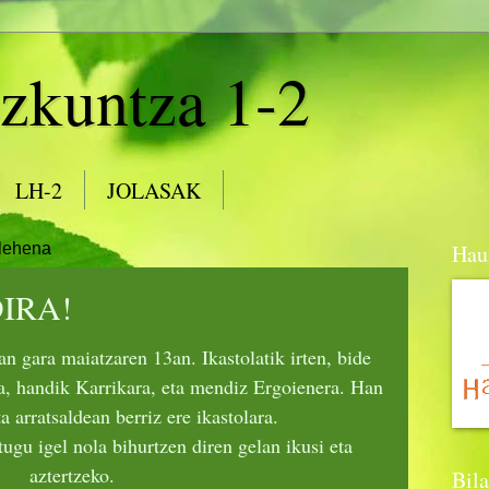
zkuntza 1-2
LH-2
JOLASAK
elehena
Haur
IRA!
 gara maiatzaren 13an. Ikastolatik irten, bide
ra, handik Karrikara, eta mendiz Ergoienera. Han
a arratsaldean berriz ere ikastolara.
ugu igel nola bihurtzen diren gelan ikusi eta
aztertzeko.
Bila