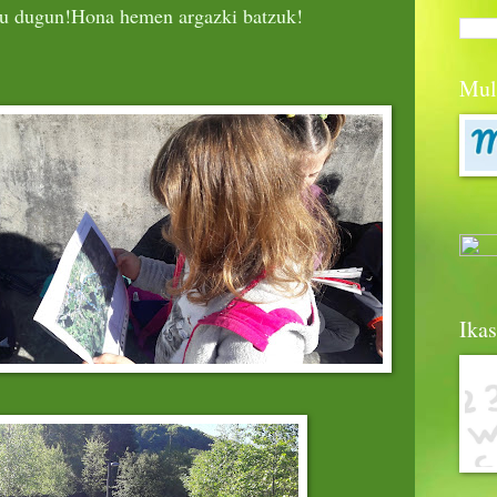
tu dugun!
Hona hemen argazki batzuk!
Mul
Ika