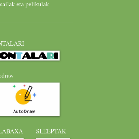
sailak eta pelikulak
NTALARI
odraw
LABAXA
SLEEPTAK